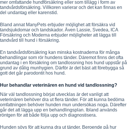
mer omfattande hundförsäkring eller som tillägg i form av
tandvårdsförsäkring. Villkoren varierar och det kan finnas en
del undantag eller karenstid.
Bland annat ManyPets erbjuder möjlighet att försäkra vid
tandsjukdomar och tandskador. Även Lassie, Svedea, ICA
Försäkring och Moderna erbjuder möjligheter att lägga till
tandvård till hund i försäkring.
En tandvårdsförsäkring kan minska kostnaderna för många
behandlingar som rör hundens tänder. Däremot finns det ofta
undantag i en försäkring om tandlossning hos hund uppstår på
grund av dålig munhygien. Därför är det bäst att förebygga så
gott det går parodontit hos hund.
Hur behandlar veterinären en hund vid tandlossning?
När väl tandlossning börjat utvecklas är det vanligt att
veterinären behöver dra ut flera tänder. För att kunna bedöma
omfattningen behöver hunden mun undersökas noga. Därefter
går det att lägga upp en behandlingsplan. Ibland används
röntgen för att både följa upp och diagnostisera.
Hunden sövs för att kunna dra ut tänder. Beroende på hur