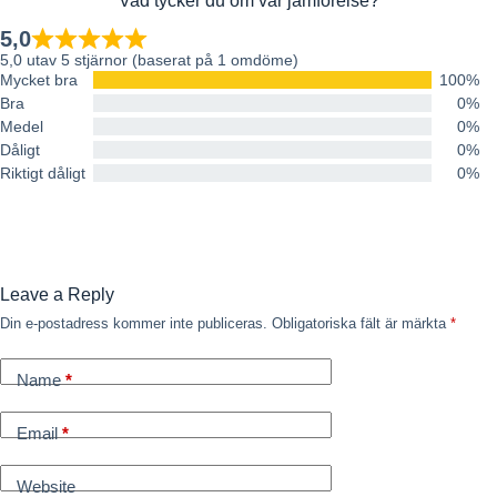
Vad tycker du om vår jämförelse?
5,0
5,0 utav 5 stjärnor (baserat på 1 omdöme)
Mycket bra
100%
Bra
0%
Medel
0%
Dåligt
0%
Riktigt dåligt
0%
Leave a Reply
Din e-postadress kommer inte publiceras.
Obligatoriska fält är märkta
*
Name
*
Email
*
Website