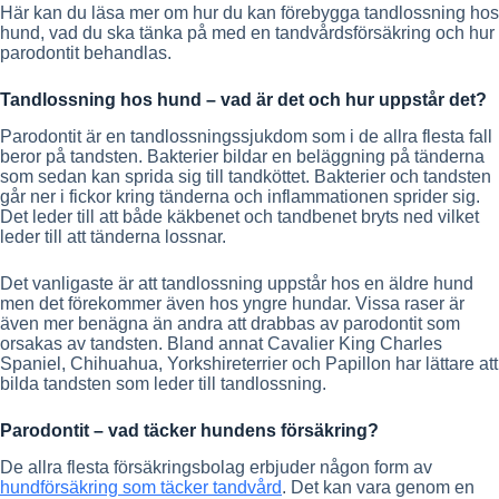
Här kan du läsa mer om hur du kan förebygga tandlossning hos
hund, vad du ska tänka på med en tandvårdsförsäkring och hur
parodontit behandlas.
Tandlossning hos hund – vad är det och hur uppstår det?
Parodontit är en tandlossningssjukdom som i de allra flesta fall
beror på tandsten. Bakterier bildar en beläggning på tänderna
som sedan kan sprida sig till tandköttet. Bakterier och tandsten
går ner i fickor kring tänderna och inflammationen sprider sig.
Det leder till att både käkbenet och tandbenet bryts ned vilket
leder till att tänderna lossnar.
Det vanligaste är att tandlossning uppstår hos en äldre hund
men det förekommer även hos yngre hundar. Vissa raser är
även mer benägna än andra att drabbas av parodontit som
orsakas av tandsten. Bland annat Cavalier King Charles
Spaniel, Chihuahua, Yorkshireterrier och Papillon har lättare att
bilda tandsten som leder till tandlossning.
Parodontit – vad täcker hundens försäkring?
De allra flesta försäkringsbolag erbjuder någon form av
hundförsäkring som täcker tandvård
. Det kan vara genom en