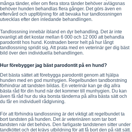
många tänder, eller om flera stora tänder behöver avlägsnas
behöver hunden behandlas flera gånger. Det görs även en
eftervård och uppföljning för att bevaka hur tandlossningen
utvecklas efter den inledande behandlingen.
Tandlossning innebär ibland en dyr behandling. Det är inte
ovanligt att det kostar mellan 6 000 och 12 000 att behandla
parodontit hos hund. Kostnaden beror helt på hur långt
tandlossning spridit sig. Att prata med en veterinär ger dig bäst
bild över den individuella behandlingen.
Hur förebygger jag bäst parodontit på en hund?
Det bästa sättet att förebygga parodontit genom att hjälpa
hunden med en god munhygien. Regelbunden tandborstning
förhindrar att tandsten bildas. En veterinär kan ge dig allra
bästa råd för din hund när det kommer till munhygien. Du kan
även få råd hur du ska borsta tänderna på allra bästa sätt och
du får en individuell rådgivning.
För att förhindra tandlossning är det viktigt att regelbundet ta
bort tandsten på hunden. Det är veterinären som tar bort
tandsten när det behövs. Den farligaste tandstenen sitter under
tandköttet och det krävs utbildning för att få bort den på rätt sätt.