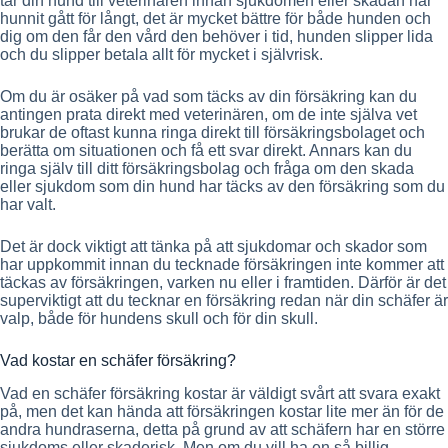
tar din hund till veterinären innan sjukdomen eller skadan har
hunnit gått för långt, det är mycket bättre för både hunden och
dig om den får den vård den behöver i tid, hunden slipper lida
och du slipper betala allt för mycket i självrisk.
Om du är osäker på vad som täcks av din försäkring kan du
antingen prata direkt med veterinären, om de inte själva vet
brukar de oftast kunna ringa direkt till försäkringsbolaget och
berätta om situationen och få ett svar direkt. Annars kan du
ringa själv till ditt försäkringsbolag och fråga om den skada
eller sjukdom som din hund har täcks av den försäkring som du
har valt.
Det är dock viktigt att tänka på att sjukdomar och skador som
har uppkommit innan du tecknade försäkringen inte kommer att
täckas av försäkringen, varken nu eller i framtiden. Därför är det
superviktigt att du tecknar en försäkring redan när din schäfer är
valp, både för hundens skull och för din skull.
Vad kostar en schäfer försäkring?
Vad en schäfer försäkring kostar är väldigt svårt att svara exakt
på, men det kan hända att försäkringen kostar lite mer än för de
andra hundraserna, detta på grund av att schäfern har en större
sjukdoms eller skaderisk. Men om du vill ha en så billig