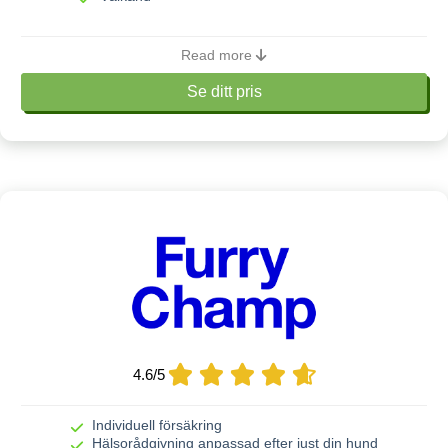
Om Lassie Hundförsäkring
Read more
Digital vård
Ja, fri
Se ditt pris
Rabatter
Ja, student
Veterinärvård
Läs mer
Maxersättning
30 000 kronor till 150 000 kr
Karenstid
15 dagar
Fast självrisk
1 500, 2 500 eller 3 500 kr
8,10 eller 12 års ålder beroende
Livförsäkring upphör
på ras
4.6
/
5
Livbeloppet sänks årligen
20 % från 5, 7 och 9 år
med
Individuell försäkring
Hälsorådgivning anpassad efter just din hund