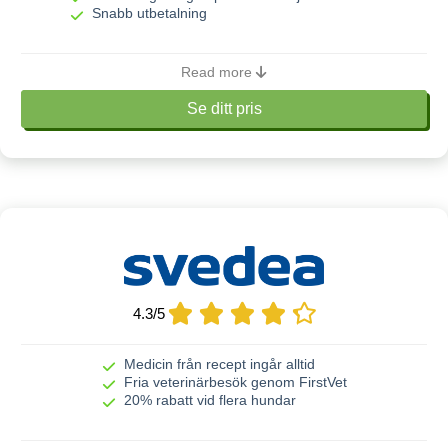
Livförsäkrings kan tecknas
Snabb utbetalning
6 veckor – 5 år
från / till
Om ICA Hundförsäkring
Read more
Se ditt pris
Digital vård
Ja, fri
Rabatter
Ja, student
Veterinärvård
Maxersättning
Läs mer
Karenstid
4.3
/
5
Fast självrisk
Medicin från recept ingår alltid
Livförsäkring upphör
Fria veterinärbesök genom FirstVet
20% rabatt vid flera hundar
Livbeloppet sänks årligen med