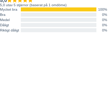
5,0
5,0 utav 5 stjärnor (baserat på 1 omdöme)
Mycket bra
100%
Bra
0%
Medel
0%
Dåligt
0%
Riktigt dåligt
0%