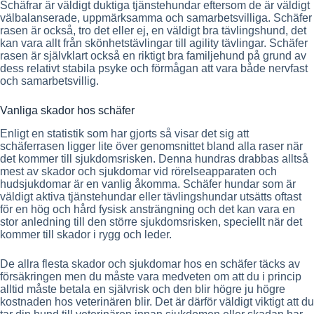
Schäfrar är väldigt duktiga tjänstehundar eftersom de är väldigt
Om ManyPets Hundförsäkring
välbalanserade, uppmärksamma och samarbetsvilliga. Schäfer
rasen är också, tro det eller ej, en väldigt bra tävlingshund, det
kan vara allt från skönhetstävlingar till agility tävlingar. Schäfer
Digital vård
Ja, fri
rasen är självklart också en riktigt bra familjehund på grund av
dess relativt stabila psyke och förmågan att vara både nervfast
och samarbetsvillig.
Rabatter
Ja, 15% samlingsrabatt
Vanliga skador hos schäfer
Läs mer
Enligt en statistik som har gjorts så visar det sig att
schäferrasen ligger lite över genomsnittet bland alla raser när
det kommer till sjukdomsrisken. Denna hundras drabbas alltså
mest av skador och sjukdomar vid rörelseapparaten och
hudsjukdomar är en vanlig åkomma. Schäfer hundar som är
väldigt aktiva tjänstehundar eller tävlingshundar utsätts oftast
för en hög och hård fysisk ansträngning och det kan vara en
stor anledning till den större sjukdomsrisken, speciellt när det
kommer till skador i rygg och leder.
De allra flesta skador och sjukdomar hos en schäfer täcks av
försäkringen men du måste vara medveten om att du i princip
alltid måste betala en självrisk och den blir högre ju högre
kostnaden hos veterinären blir. Det är därför väldigt viktigt att du