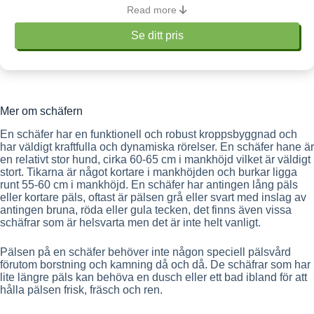
Read more
Om Moderna Hundförsäkring
Se ditt pris
Digital vård
Ja, fri
Rabatter
Veterinärvård
Ja, samlingsrabatt 20% rabatt
Mer om schäfern
Maxersättning
140 000 kr
Läs mer
En schäfer har en funktionell och robust kroppsbyggnad och
har väldigt kraftfulla och dynamiska rörelser. En schäfer hane är
Karenstid
14 dagar
en relativt stor hund, cirka 60-65 cm i mankhöjd vilket är väldigt
stort. Tikarna är något kortare i mankhöjden och burkar ligga
0 kr, 1 500 kr eller 3 500
Fast självrisk
runt 55-60 cm i mankhöjd. En schäfer har antingen lång päls
kr
eller kortare päls, oftast är pälsen grå eller svart med inslag av
antingen bruna, röda eller gula tecken, det finns även vissa
Livförsäkring upphör
9 år
schäfrar som är helsvarta men det är inte helt vanligt.
Pälsen på en schäfer behöver inte någon speciell pälsvård
Livbeloppet sänks årligen med
Ingen sänkning
förutom borstning och kamning då och då. De schäfrar som har
lite längre päls kan behöva en dusch eller ett bad ibland för att
Livförsäkrings kan tecknas från /
hålla pälsen frisk, fräsch och ren.
6 veckor – 6 veckor
till