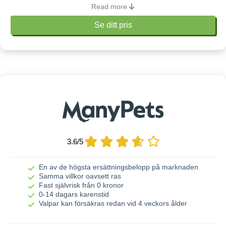
Read more
Om Svedea Hundförsäkring
Se ditt pris
Digital vård
Rabatter
Veterinärvård
Ja, 20% samlingsrabatt
Maxersättning
120 000 kr
Läs mer
Karenstid
20 dagar
1 100, 2 200 eller 4 000
Fast självrisk
kr
3.6
/
5
Livförsäkring upphör
8 eller 10 år
En av de högsta ersättningsbelopp på marknaden
Samma villkor oavsett ras
Livbeloppet sänks årligen med
Ingen sänkning
Fast självrisk från 0 kronor
0-14 dagars karenstid
Valpar kan försäkras redan vid 4 veckors ålder
Livförsäkrings kan tecknas från /
6 veckor – 7 år
till