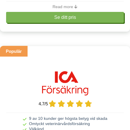
Read more
Se ditt pris
Veterinärvård
Maxersättning
150 000 kr
Populär
Karenstid
14 dagar
Fast självrisk
1 800 kr eller 3500 kr
8,10 eller 12 års ålder beroende
Livförsäkring upphör
på ras
4.7
/
5
Livbeloppet sänks årligen
Ingen sänkning
med
9 av 10 kunder ger högsta betyg vid skada
Livförsäkrings kan tecknas
Omtyckt veterinärvårdsförsäkring
6 veckor – 6 år
Välkänd
från / till