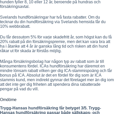
hunden fyller 8, 10 eller 12 år, beroende på hundras och
försäkringsavtal.
Svelands hundförsäkringar har två fasta rabatter. Om du
tecknar du din hundförsäkring via Svelands hemsida får du
10% webbrabatt.
Du får dessutom 5% för varje skadefritt år, som högst kan du få
20% rabatt på din försäkringspremie, men det kan vara bra att
ha i åtanke att 4 år är ganska lång tid och risken att din hund
råkar ut för skada är förstås möjlig.
Många försäkringsbolag har någon typ av rabatt som är till
konsumentens fördel. ICAs hundförsäkring har däremot en
mindre lönsam rabatt vilken ger dig ICA-stammispoäng och får
bonus på ICA. Absolut är det en fördel för dig som är ICA
stammis kund, men indirekt gynnar det företaget mer än dig iom
att det inte ger dig friheten att spendera dina rabatterade
pengar på vad du vill.
Omdöme
Trygg-Hansas hundförsäkring får betyget 3/5. Trygg-
Hansas hundförsäkring passar både sällskaps- och