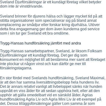
Sveland Djurförsäkringar är ett kundägt företag vilket betyder
dom inte är vinstdrivande.
Sveland brinner för djurens hälsa och lägger mycket tid på att
stötta organisationer som specialiserar sig på bland annat
omplacering av smådjur eller forskar kring djurhälsa. Utöver
detta fina engagemang ger dom även kunderna god service
som i sin tur ger Sveland ett bra omdöme.
Trygg-Hansas hundförsäkring jämfört med andra
Trygg-Hansas samarbetspartner, Sveland, är liksom Folksam
Djurförsäkringar ett kundägt företag. Det ger dig som
konsument en möjlighet till att bestämma mer samt att företaget
inte plockar ut någon vinst och kan därför ge mer till
försäkringstagarna.
En stor fördel med Svelands hundförsäkring, Sveland Maximal,
är att den har samma liversättningsbelopp hela hundens liv.
Det är annars relativt vanligt att livbeloppet sänks när hunden
uppnått en viss ålder för att sedan upphöra helt, eller att den
upphör att gälla omedelbart vid en särskild ålder. Agrias
hundförsäkring Agria Liv och Agria Mini Liv är ett exempel på
det. Dessa tilläggsförsäkringar gäller t.om samma år som