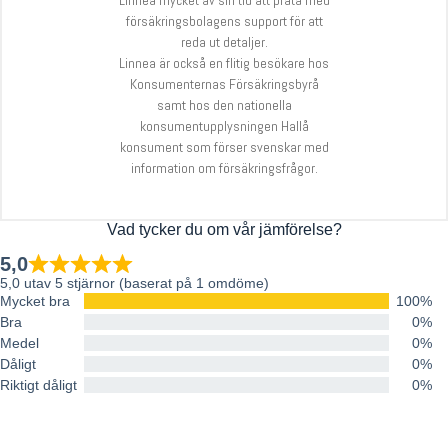
Linnea mycket av sin tid att prata med
försäkringsbolagens support för att
reda ut detaljer.
Linnea är också en flitig besökare hos
Konsumenternas Försäkringsbyrå
samt hos den nationella
konsumentupplysningen Hallå
konsument som förser svenskar med
information om försäkringsfrågor.
Vad tycker du om vår jämförelse?
5,0
5,0 utav 5 stjärnor (baserat på 1 omdöme)
Mycket bra
100%
Bra
0%
Medel
0%
Dåligt
0%
Riktigt dåligt
0%